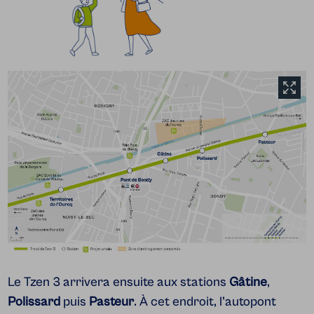
A
Le Tzen 3 arrivera ensuite aux stations
Gâtine
,
Polissard
puis
Pasteur
. À cet endroit, l’autopont