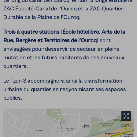
Le long du canal de l’Ourcq, le Tzen 3 longe ensuite la
ZAC Écocité-Canal de l’Ourcq et la ZAC Quartier
Durable de la Plaine de l’Ourcq.
Trois à quatre stations
(
École hôtelière, Arts de la
Rue, Bergère et Territoires de l’Ourcq
) sont
envisagées pour desservir
ce secteur en pleine
mutation et les futurs habitants de ces nouveaux
quartiers.
Le Tzen 3 accompagnera ainsi la transformation
urbaine du quartier en redynamisant ses espaces
publics.
A