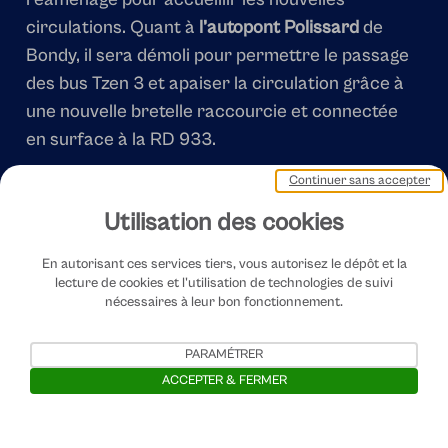
circulations. Quant à
l’autopont Polissard
de
Bondy, il sera démoli pour permettre le passage
des bus Tzen 3 et apaiser la circulation grâce à
une nouvelle bretelle raccourcie et connectée
en surface à la RD 933.
Continuer sans accepter
Utilisation des cookies
En autorisant ces services tiers, vous autorisez le dépôt et la
lecture de cookies et l'utilisation de technologies de suivi
nécessaires à leur bon fonctionnement.
PARAMÉTRER
ACCEPTER & FERMER
Ouvrir la barre de gestion des cooki