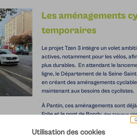
Les aménagements cy
temporaires
Le projet Tzen 3 intègre un volet ambit
actives, notamment pour les vélos, afi
plus durables.
En attendant le lanceme
ligne, le Département de la Seine-Saint
en créant des aménagements cyclable
maintenant aux besoins des cyclistes.
À Pantin, ces aménagements sont déjà 
Folie et le pont de Bondy,
des travaux simi
C
pour compléter le dispositif et en
2025
Utilisation des cookies
cet axe.